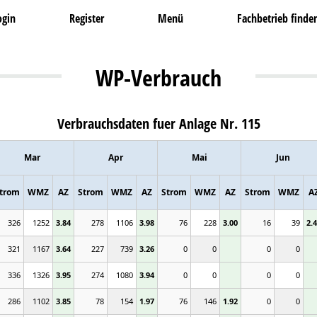
ogin
Register
Menü
Fachbetrieb finde
WP-Verbrauch
Verbrauchsdaten fuer Anlage Nr. 115
Mar
Apr
Mai
Jun
trom
WMZ
AZ
Strom
WMZ
AZ
Strom
WMZ
AZ
Strom
WMZ
A
326
1252
3.84
278
1106
3.98
76
228
3.00
16
39
2.
321
1167
3.64
227
739
3.26
0
0
0
0
336
1326
3.95
274
1080
3.94
0
0
0
0
286
1102
3.85
78
154
1.97
76
146
1.92
0
0