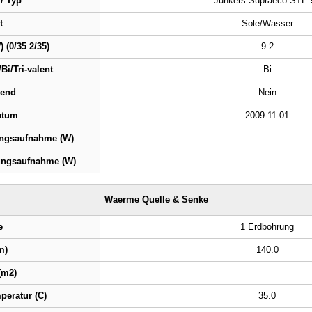
 / Typ
Junkers Supraeco STE 
t
Sole/Wasser
 (0/35 2/35)
9.2
Bi/Tri-valent
Bi
rend
Nein
atum
2009-11-01
ngsaufnahme (W)
ngsaufnahme (W)
Waerme Quelle & Senke
e
1 Erdbohrung
m)
140.0
(m2)
peratur (C)
35.0