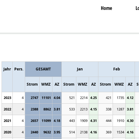
Home
L
Jahr
Pers.
GESAMT
Jan
Feb
Strom
WMZ
AZ
Strom
WMZ
AZ
Strom
WMZ
AZ
S
2023
4
2747
11101
4.04
521
2214
4.25
421
1735
4.12
2022
4
2388
8862
3.81
533
2213
4.15
338
1287
3.81
2021
4
2657
11099
4.18
443
1909
4.31
444
1910
4.30
2020
4
2440
9632
3.95
514
2138
4.16
369
1534
4.16