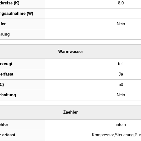
kreise (K)
8.0
ngsaufnahme (W)
fer
Nein
hrung
Warmwasser
rzeugt
teil
erfasst
Ja
C)
50
chaltung
Nein
Zaehler
hler
intern
 erfasst
Kompressor,Steuerung,P