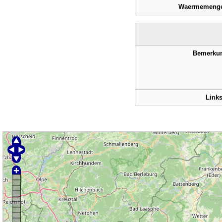
Waermemenge
Bemerku
Link