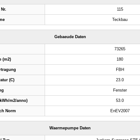
 Nr.
115
me
Teckbau
Gebaeude Daten
73265
e (m2)
180
tragung
FBH
tur (C)
23.0
ng
Fenster
(kWh/m2/anno)
53.0
ach Norm
EnEV2007
Waermepumpe Daten