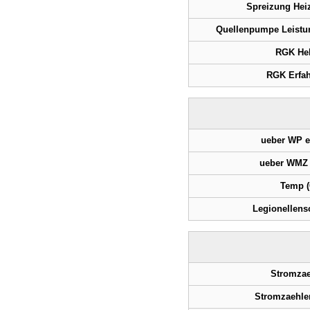
Spreizung Heiz
Quellenpumpe Leistu
RGK Hel
RGK Erfa
ueber WP e
ueber WMZ 
Temp (
Legionellens
Stromzae
Stromzaehler