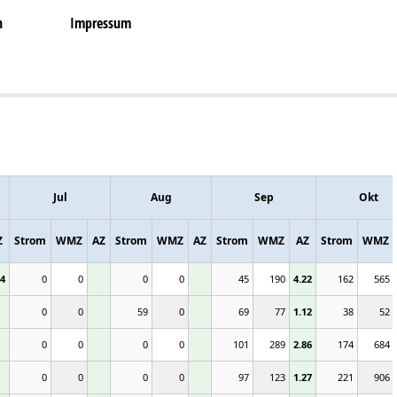
n
Impressum
Jul
Aug
Sep
Okt
Z
Strom
WMZ
AZ
Strom
WMZ
AZ
Strom
WMZ
AZ
Strom
WMZ
44
0
0
0
0
45
190
4.22
162
565
0
0
59
0
69
77
1.12
38
52
0
0
0
0
101
289
2.86
174
684
0
0
0
0
97
123
1.27
221
906