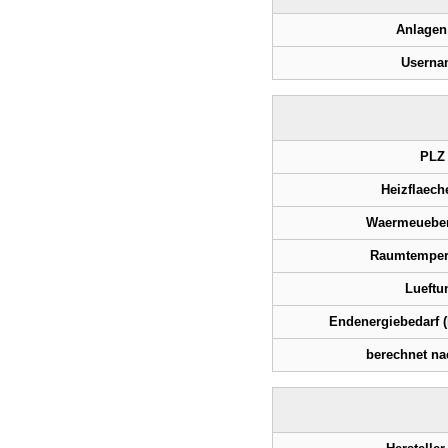
Anlagen
Userna
PLZ
Heizflaech
Waermeueber
Raumtempera
Lueftu
Endenergiebedarf 
berechnet n