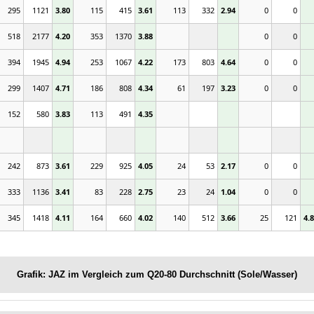
295
1121
3.80
115
415
3.61
113
332
2.94
0
0
518
2177
4.20
353
1370
3.88
0
0
394
1945
4.94
253
1067
4.22
173
803
4.64
0
0
299
1407
4.71
186
808
4.34
61
197
3.23
0
0
152
580
3.83
113
491
4.35
242
873
3.61
229
925
4.05
24
53
2.17
0
0
333
1136
3.41
83
228
2.75
23
24
1.04
0
0
345
1418
4.11
164
660
4.02
140
512
3.66
25
121
4.
Grafik: JAZ im Vergleich zum Q20-80 Durchschnitt (Sole/Wasser)