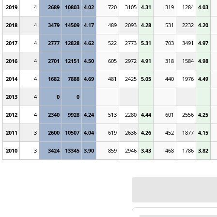
2019
4
2689
10803
4.02
720
3105
4.31
319
1284
4.03
2018
4
3479
14509
4.17
489
2093
4.28
531
2232
4.20
2017
4
2777
12828
4.62
522
2773
5.31
703
3491
4.97
2016
4
2701
12151
4.50
605
2972
4.91
318
1584
4.98
2014
4
1682
7888
4.69
481
2425
5.05
440
1976
4.49
2013
4
0
0
2012
4
2340
9928
4.24
513
2280
4.44
601
2556
4.25
2011
3
2600
10507
4.04
619
2636
4.26
452
1877
4.15
2010
3
3424
13345
3.90
859
2946
3.43
468
1786
3.82