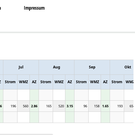
n
Impressum
Jul
Aug
Sep
Okt
Z
Strom
WMZ
AZ
Strom
WMZ
AZ
Strom
WMZ
AZ
Strom
WMZ
06
196
560
2.86
165
520
3.15
96
158
1.65
193
654