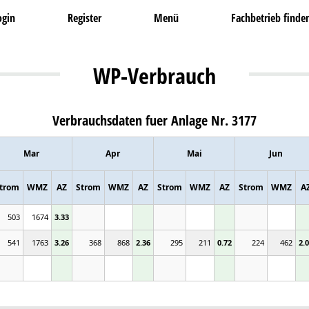
ogin
Register
Menü
Fachbetrieb finde
WP-Verbrauch
Verbrauchsdaten fuer Anlage Nr. 3177
Mar
Apr
Mai
Jun
trom
WMZ
AZ
Strom
WMZ
AZ
Strom
WMZ
AZ
Strom
WMZ
A
503
1674
3.33
541
1763
3.26
368
868
2.36
295
211
0.72
224
462
2.