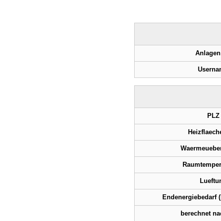
Anlagen
Userna
PLZ
Heizflaech
Waermeueber
Raumtempera
Lueftu
Endenergiebedarf 
berechnet n