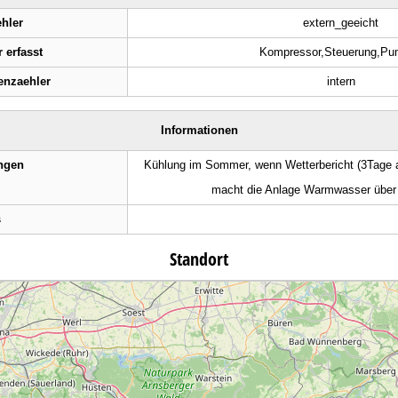
hler
extern_geeicht
 erfasst
Kompressor,Steuerung,P
nzaehler
intern
Informationen
ngen
Kühlung im Sommer, wenn Wetterbericht (3Tage 
macht die Anlage Warmwasser über 
s
Standort