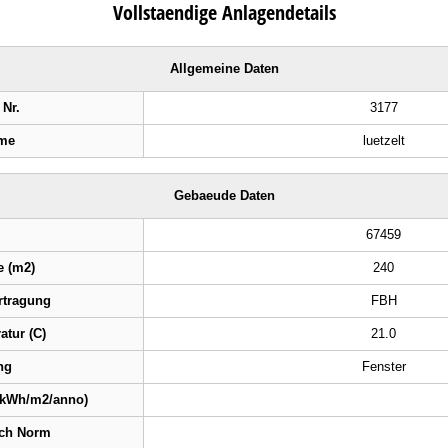
Vollstaendige Anlagendetails
Allgemeine Daten
 Nr.
3177
me
luetzelt
Gebaeude Daten
67459
e (m2)
240
tragung
FBH
tur (C)
21.0
ng
Fenster
(kWh/m2/anno)
ach Norm