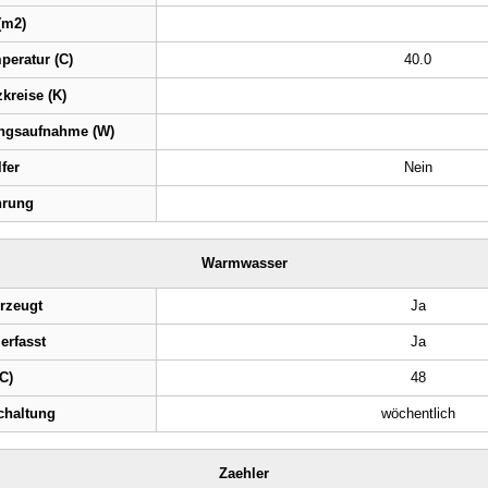
(m2)
peratur (C)
40.0
kreise (K)
ngsaufnahme (W)
fer
Nein
hrung
Warmwasser
rzeugt
Ja
erfasst
Ja
C)
48
chaltung
wöchentlich
Zaehler