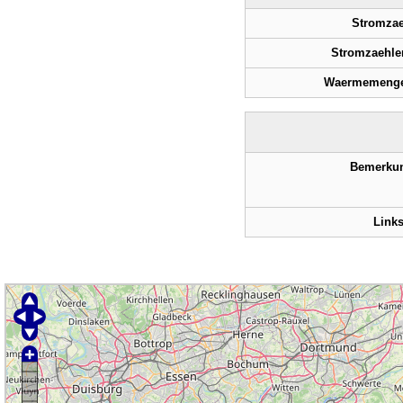
Stromzae
Stromzaehler
Waermemenge
Bemerku
Link