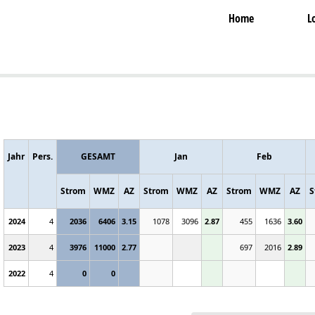
Home
L
Jahr
Pers.
GESAMT
Jan
Feb
Strom
WMZ
AZ
Strom
WMZ
AZ
Strom
WMZ
AZ
S
2024
4
2036
6406
3.15
1078
3096
2.87
455
1636
3.60
2023
4
3976
11000
2.77
697
2016
2.89
2022
4
0
0