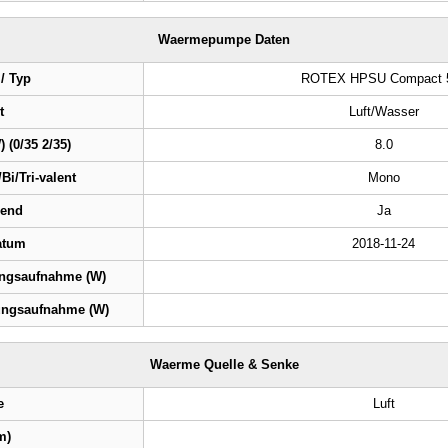
Waermepumpe Daten
 / Typ
ROTEX HPSU Compact 
t
Luft/Wasser
 (0/35 2/35)
8.0
Bi/Tri-valent
Mono
rend
Ja
atum
2018-11-24
ngsaufnahme (W)
ngsaufnahme (W)
Waerme Quelle & Senke
e
Luft
m)